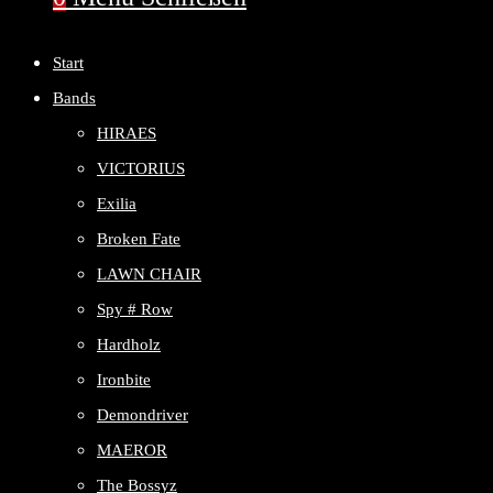
Start
Bands
HIRAES
VICTORIUS
Exilia
Broken Fate
LAWN CHAIR
Spy # Row
Hardholz
Ironbite
Demondriver
MAEROR
The Bossyz