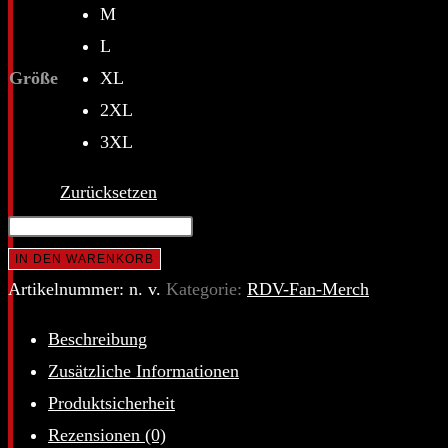
M
L
Größe
XL
2XL
3XL
Zurücksetzen
Rock
DieVillage
IN DEN WARENKORB
Festival
Artikelnummer:
n. v.
Kategorie:
RDV-Fan-Merch
Shirt
Beschreibung
2026
Zusätzliche Informationen
–
Produktsicherheit
Skull
Rezensionen (0)