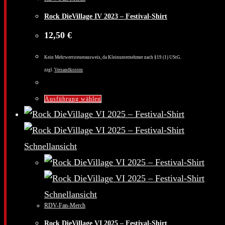
Rock DieVillage IV 2023 – Festival-Shirt
12,50
€
Kein Mehrwertsteuerausweis, da Kleinunternehmer nach §19 (1) UStG.
zzgl.
Versandkosten
Dieses
Ausführung wählen
Produkt
weist
mehrere
Schnellansicht
Varianten
auf.
Die
Schnellansicht
RDV-Fan-Merch
Optionen
Rock DieVillage VI 2025 – Festival-Shirt