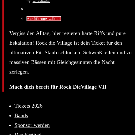
zzgl.
Versandkosten
der
Dieses
Produktseite
Ausführung wählen
Produkt
gewählt
Vergiss den Alltag, hier regieren harte Riffs und pure
weist
werden
Eskalation! Rock die Village ist dein Ticket für den
mehrere
ultimativen Pit. Staub schlucken, Schweiß teilen und zu
Varianten
massiven Bässen mit Gleichgesinnten die Nacht
auf.
zerlegen.
Die
Optionen
Mach dich bereit für Rock DieVillage VII
können
auf
Tickets 2026
der
Bands
Produktseite
Sponsor werden
gewählt
Das Festival