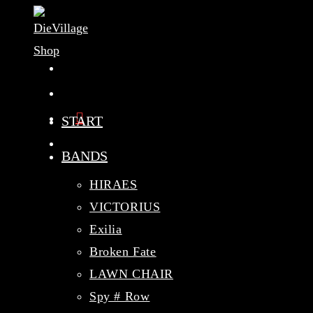
Zum
Inhalt
springen
START
BANDS
HIRAES
VICTORIUS
Exilia
Broken Fate
LAWN CHAIR
Spy # Row