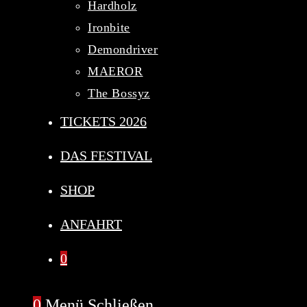
Hardholz
Ironbite
Demondriver
MAEROR
The Bossyz
TICKETS 2026
DAS FESTIVAL
SHOP
ANFAHRT
0
0
Menü
Schließen