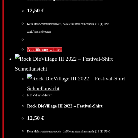
können
auf
12,50
€
der
Kein Mehrwertsteuerausweis, da Kleinunternehmer nach §19 (1) UStG.
Produktseite
zzgl.
Versandkosten
gewählt
Dieses
werden
Ausführung wählen
Produkt
weist
Schnellansicht
mehrere
Varianten
Schnellansicht
RDV-Fan-Merch
auf.
Rock DieVillage III 2022 – Festival-Shirt
Die
Optionen
12,50
€
können
Kein Mehrwertsteuerausweis, da Kleinunternehmer nach §19 (1) UStG.
auf