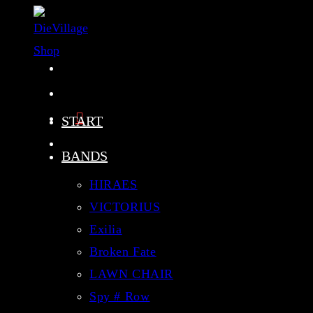
Zum
Inhalt
springen
START
BANDS
HIRAES
VICTORIUS
Exilia
Broken Fate
LAWN CHAIR
Spy # Row