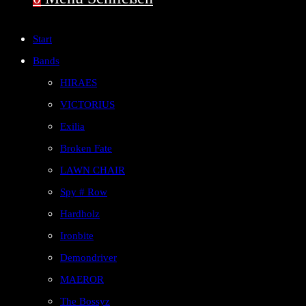
Start
Bands
HIRAES
VICTORIUS
Exilia
Broken Fate
LAWN CHAIR
Spy # Row
Hardholz
Ironbite
Demondriver
MAEROR
The Bossyz