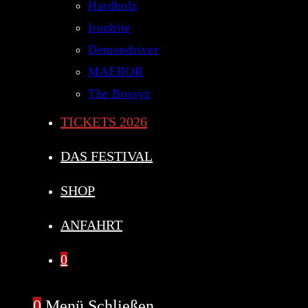
Hardholz
Ironbite
Demondriver
MAEROR
The Bossyz
TICKETS 2026
DAS FESTIVAL
SHOP
ANFAHRT
0
0
Menü
Schließen